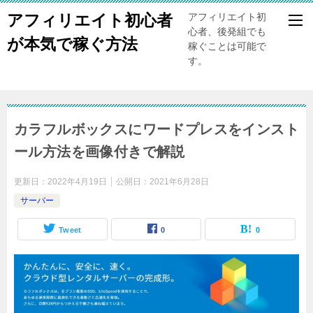
アフィリエイト初心者
アフィリエイト初
心者、後発組でも
が本気で稼ぐ方法
稼ぐことは可能で
す。
カラフルボックスにワードプレスをインスト
ール方法を画像付きで解説
更新日：
2022年4月19日
公開日：
2021年6月28日
サーバー
Tweet
0
0