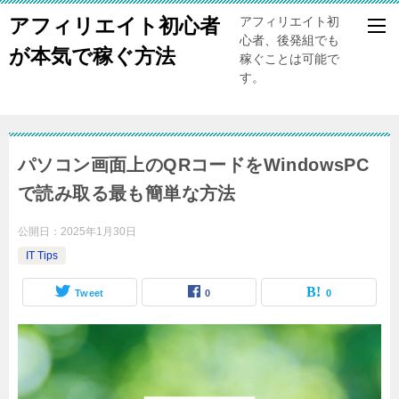
アフィリエイト初心者
アフィリエイト初
心者、後発組でも
が本気で稼ぐ方法
稼ぐことは可能で
す。
パソコン画面上のQRコードをWindowsPC
で読み取る最も簡単な方法
公開日：
2025年1月30日
IT Tips
Tweet
0
0