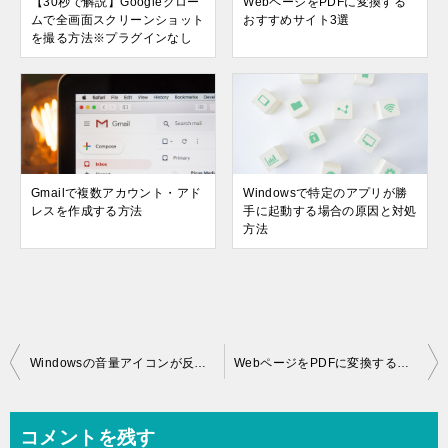
【30秒で解説】Googleクロー
WebページをPDFに変換する
ムで全画面スクリーンショット
おすすめサイト3選
を撮る方法※プラグインなし
Gmailで複数アカウント・アド
Windowsで特定のアプリが勝
レスを作成する方法
手に起動する場合の原因と対処
方法
投
Windowsの音量アイコンが反応しないときの解決策
WebページをPDFに変換するおすすめサイト3選
稿
ナ
コメントを残す