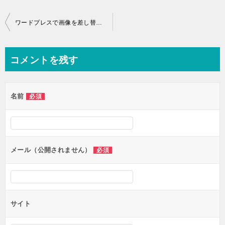
投
ワードプレスで画像を差し替えるとSEOに影響する？初心者向けにやさしく解説
稿
ナ
コメントを残す
ビ
ゲ
名前
必須
ー
シ
ョ
ン
メール（公開されません）
必須
サイト